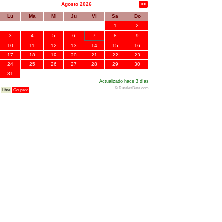
Agosto 2026
>>
Lu
Ma
Mi
Ju
Vi
Sa
Do
1
2
3
4
5
6
7
8
9
10
11
12
13
14
15
16
17
18
19
20
21
22
23
24
25
26
27
28
29
30
31
Actualizado hace 3 días
© RuralesData.com
Libre
Ocupado